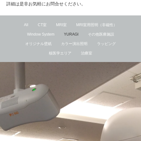
詳細は是非お気軽にお問合せください。
All
CT室
MRI室
MRI室用照明（非磁性）
Window System
YURAGI
その他医療施設
オリジナル壁紙
カラー演出照明
ラッピング
核医学エリア
治療室