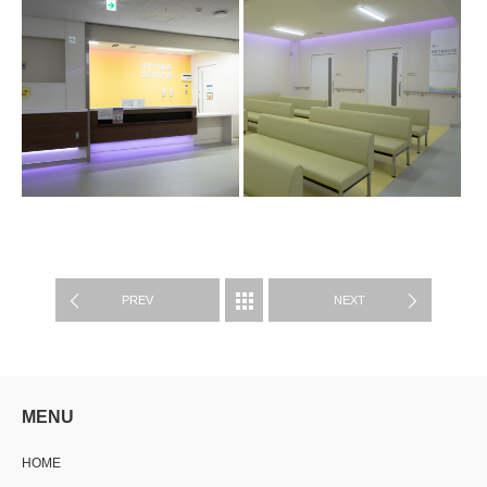
WORKS
PREV
NEXT
MENU
HOME