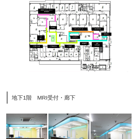
地下1階 MRI受付・廊下