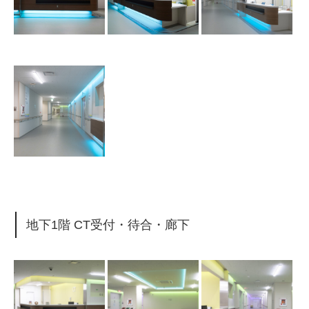
地下1階 CT受付・待合・廊下